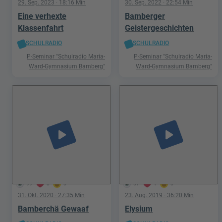
29. Sep. 2023
· 18:16 Min
30. Sep. 2022
· 22:54 Min
Eine verhexte
Bamberger
Klassenfahrt
Geistergeschichten
SCHULRADIO
SCHULRADIO
P-Seminar "Schulradio Maria-
P-Seminar "Schulradio Maria-
Ward-Gymnasium Bamberg"
Ward-Gymnasium Bamberg"
play_arrow
play_arrow
99
8
0
57
1
0
31. Okt. 2020
· 27:35 Min
23. Aug. 2019
· 36:20 Min
Bamberchä Gewaaf
Elysium