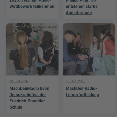
2026: Jetzt am Audio-
Philipp Allar: So
Wettbewerb teilnehmen!
entstehen starke
Audioformate
Friedrich-Staedtler-Schule Nürnberg
08. Juli 2026
18. Juni 2026
MachDeinRadio beim
MachDeinRadio-
Demokratiefest der
Lehrerfortbildung
Friedrich-Staedtler-
Schule