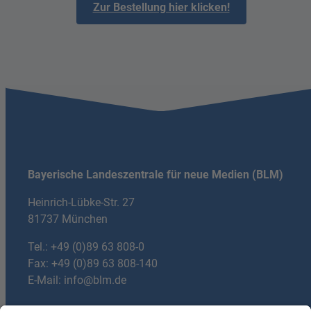
Zur Bestellung hier klicken!
Bayerische Landeszentrale für neue Medien (BLM)
Heinrich-Lübke-Str. 27
81737 München
Tel.:
+49 (0)89 63 808-0
Fax: +49 (0)89 63 808-140
E-Mail:
info@blm.de