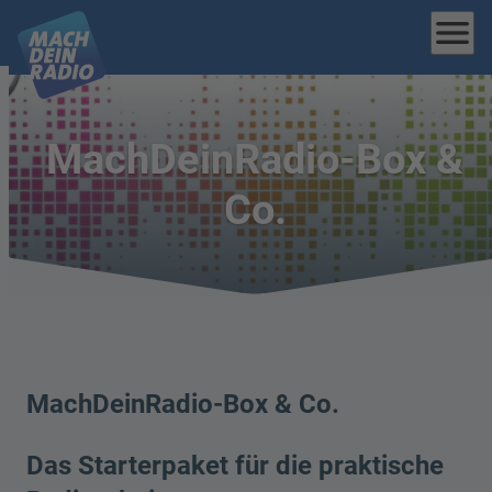
menu
MachDeinRadio-Box &
Co.
MachDeinRadio-Box & Co.
Das Starterpaket für die praktische