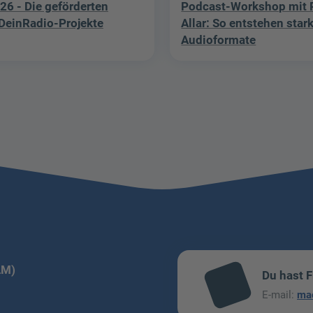
26 - Die geförderten
Podcast-Workshop mit P
einRadio-Projekte
Allar: So entstehen star
Audioformate
LM)
Du hast 
mai
E-mail:
ma
l