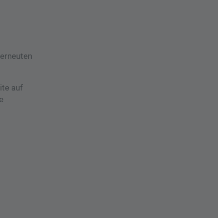
 erneuten
te auf
e