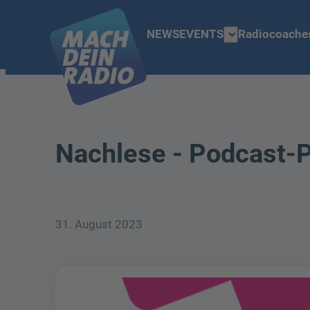
expand_more
NEWS
EVENTS
Radiocoache
Nachlese - Podcast-P
31. August 2023