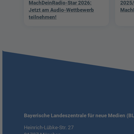
MachDeinRadio-Star 2026:
2025/
Jetzt am Audio-Wettbewerb
MachD
teilnehmen!
Bayerische Landeszentrale für neue Medien (B
Heinrich-Lübke-Str. 27