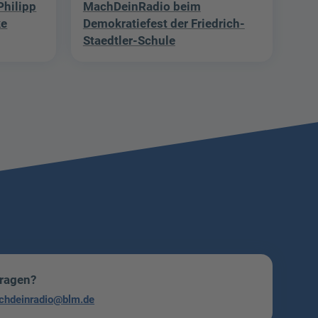
hilipp
MachDeinRadio beim
ke
Demokratiefest der Friedrich-
Staedtler-Schule
Fragen?
chdeinradio@blm.de