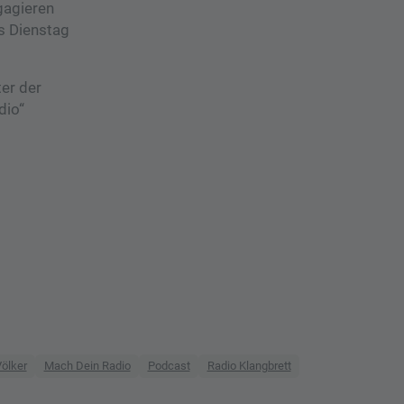
gagieren
s Dienstag
er der
dio“
Völker
Mach Dein Radio
Podcast
Radio Klangbrett