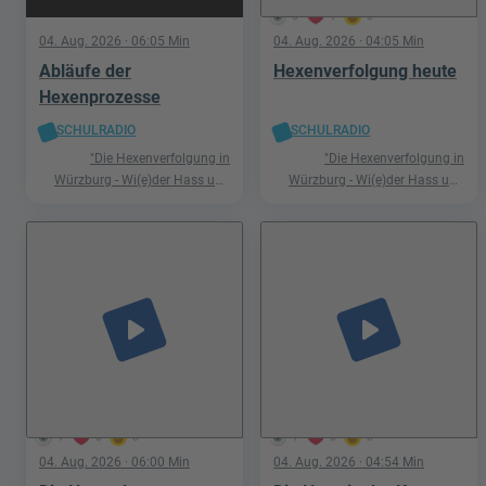
5
1
0
04. Aug. 2026
· 06:05 Min
04. Aug. 2026
· 04:05 Min
Abläufe der
Hexenverfolgung heute
Hexenprozesse
SCHULRADIO
SCHULRADIO
"Die Hexenverfolgung in
"Die Hexenverfolgung in
Würzburg - Wi(e)der Hass und
Würzburg - Wi(e)der Hass und
Hetze"
Hetze"
play_arrow
play_arrow
1
0
0
1
0
0
04. Aug. 2026
· 06:00 Min
04. Aug. 2026
· 04:54 Min