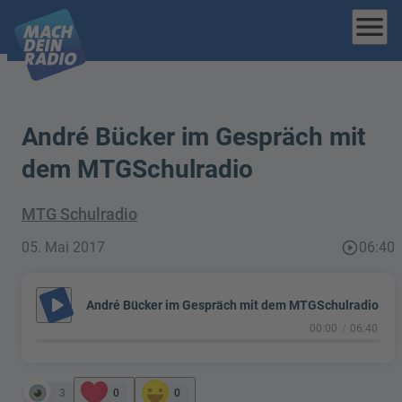
menu
André Bücker im Gespräch mit
dem MTGSchulradio
MTG Schulradio
05. Mai 2017
play_circle_outline
06:40
play_arrow
André Bücker im Gespräch mit dem MTGSchulradio
00:00
06:40
3
0
0