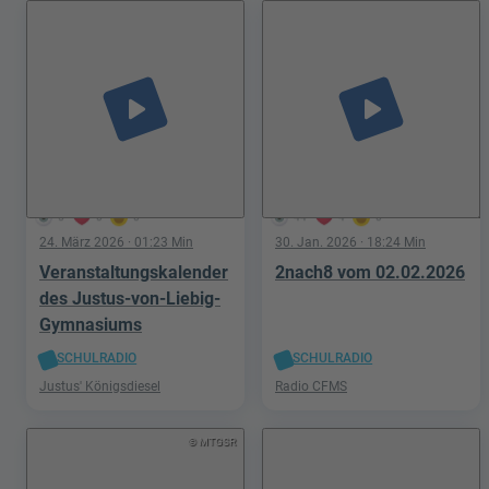
play_arrow
play_arrow
5
0
0
44
4
0
24. März 2026
· 01:23 Min
30. Jan. 2026
· 18:24 Min
Veranstaltungskalender
2nach8 vom 02.02.2026
des Justus-von-Liebig-
Gymnasiums
SCHULRADIO
SCHULRADIO
Justus' Königsdiesel
Radio CFMS
© MTGSR