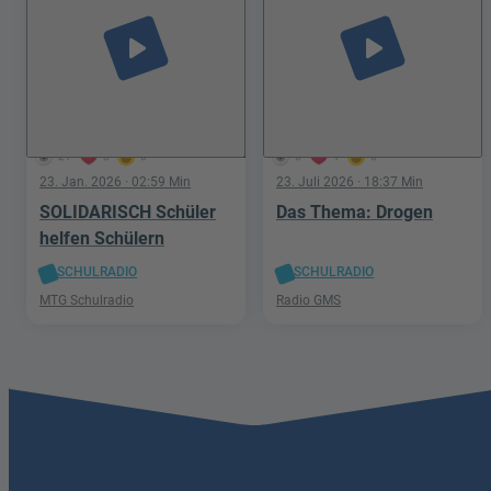
play_arrow
play_arrow
21
3
0
6
1
0
23. Jan. 2026
· 02:59 Min
23. Juli 2026
· 18:37 Min
SOLIDARISCH Schüler
Das Thema: Drogen
helfen Schülern
SCHULRADIO
SCHULRADIO
MTG Schulradio
Radio GMS