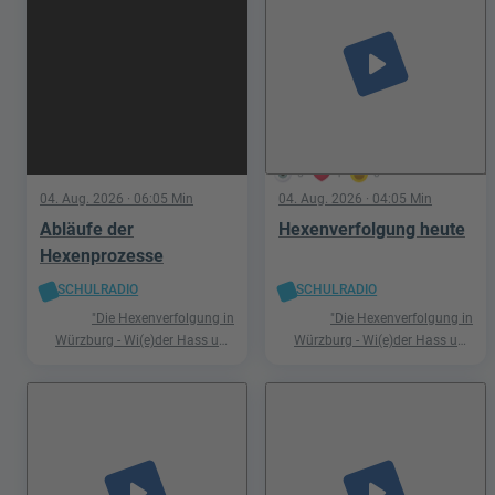
play_arrow
5
1
0
04. Aug. 2026
· 06:05 Min
04. Aug. 2026
· 04:05 Min
Abläufe der
Hexenverfolgung heute
Hexenprozesse
SCHULRADIO
SCHULRADIO
"Die Hexenverfolgung in
"Die Hexenverfolgung in
Würzburg - Wi(e)der Hass und
Würzburg - Wi(e)der Hass und
Hetze"
Hetze"
play_arrow
play_arrow