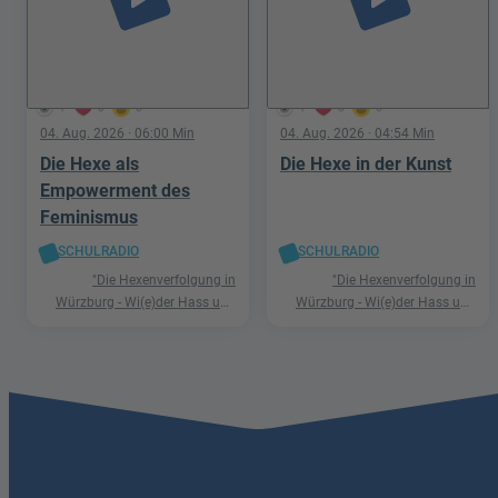
1
0
0
1
0
0
04. Aug. 2026
· 06:00 Min
04. Aug. 2026
· 04:54 Min
Die Hexe als
Die Hexe in der Kunst
Empowerment des
Feminismus
SCHULRADIO
SCHULRADIO
"Die Hexenverfolgung in
"Die Hexenverfolgung in
Würzburg - Wi(e)der Hass und
Würzburg - Wi(e)der Hass und
Hetze"
Hetze"