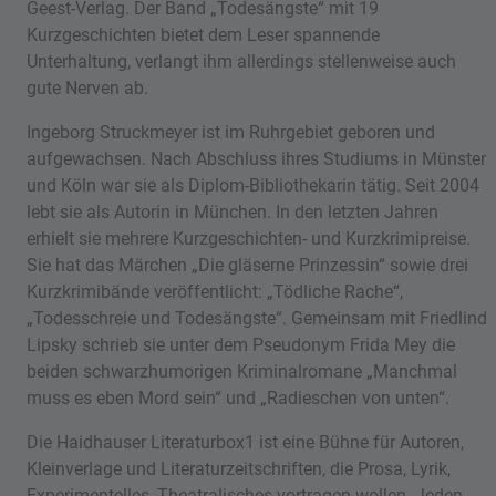
Geest-Verlag. Der Band „Todesängste“ mit 19
Kurzgeschichten bietet dem Leser spannende
Unterhaltung, verlangt ihm allerdings stellenweise auch
gute Nerven ab.
Ingeborg Struckmeyer ist im Ruhrgebiet geboren und
aufgewachsen. Nach Abschluss ihres Studiums in Münster
und Köln war sie als Diplom-Bibliothekarin tätig. Seit 2004
lebt sie als Autorin in München. In den letzten Jahren
erhielt sie mehrere Kurzgeschichten- und Kurzkrimipreise.
Sie hat das Märchen „Die gläserne Prinzessin“ sowie drei
Kurzkrimibände veröffentlicht: „Tödliche Rache“,
„Todesschreie und Todesängste“. Gemeinsam mit Friedlind
Lipsky schrieb sie unter dem Pseudonym Frida Mey die
beiden schwarzhumorigen Kriminalromane „Manchmal
muss es eben Mord sein“ und „Radieschen von unten“.
Die Haidhauser Literaturbox1 ist eine Bühne für Autoren,
Kleinverlage und Literaturzeitschriften, die Prosa, Lyrik,
Experimentelles, Theatralisches vortragen wollen. Jeden