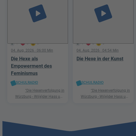
play_arrow
play_arrow
1
0
0
1
0
0
04. Aug. 2026
· 06:00 Min
04. Aug. 2026
· 04:54 Min
Die Hexe als
Die Hexe in der Kunst
Empowerment des
Feminismus
SCHULRADIO
SCHULRADIO
"Die Hexenverfolgung in
"Die Hexenverfolgung in
Würzburg - Wi(e)der Hass und
Würzburg - Wi(e)der Hass und
Hetze"
Hetze"