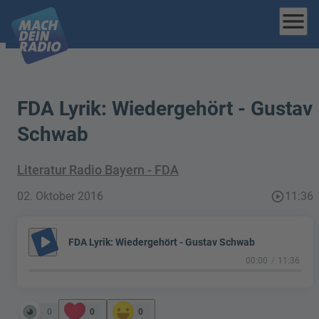
menu
FDA Lyrik: Wiedergehört - Gustav
Schwab
Literatur Radio Bayern - FDA
02. Oktober 2016
play_circle_outline
11:36
play_arrow
FDA Lyrik: Wiedergehört - Gustav Schwab
00:00
11:36
0
0
0