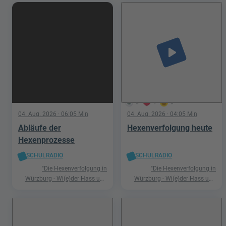
play_arrow
5
1
0
04. Aug. 2026
· 06:05 Min
04. Aug. 2026
· 04:05 Min
Abläufe der
Hexenverfolgung heute
Hexenprozesse
SCHULRADIO
SCHULRADIO
"Die Hexenverfolgung in
"Die Hexenverfolgung in
Würzburg - Wi(e)der Hass und
Würzburg - Wi(e)der Hass und
Hetze"
Hetze"