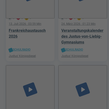
3
0
0
5
0
0
13. Juli 2026
· 03:59 Min
24. März 2026
· 01:23 Min
Frankreichaustausch
Veranstaltungskalender
2026
des Justus-von-Liebig-
Gymnasiums
SCHULRADIO
SCHULRADIO
Justus' Königsdiesel
Justus' Königsdiesel
play_arrow
play_arrow