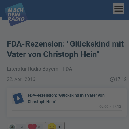
menu
FDA-Rezension: "Glückskind mit
Vater von Christoph Hein"
Literatur Radio Bayern - FDA
22. April 2016
play_circle_outline
17:12
FDA-Rezension: "Glückskind mit Vater von
play_arrow
Christoph Hein"
00:00
17:12
14
0
0