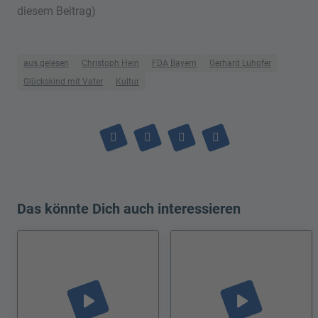
diesem Beitrag)
aus.gelesen
Christoph Hein
FDA Bayern
Gerhard Luhofer
Glückskind mit Vater
Kultur
Das könnte Dich auch interessieren
play_arrow
play_arrow