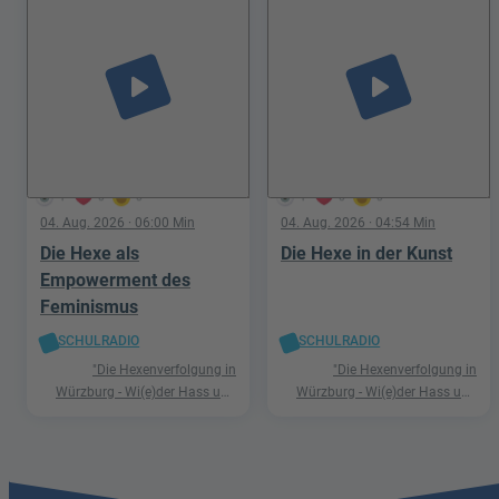
play_arrow
play_arrow
1
0
0
1
0
0
04. Aug. 2026
· 06:00 Min
04. Aug. 2026
· 04:54 Min
Die Hexe als
Die Hexe in der Kunst
Empowerment des
Feminismus
SCHULRADIO
SCHULRADIO
"Die Hexenverfolgung in
"Die Hexenverfolgung in
Würzburg - Wi(e)der Hass und
Würzburg - Wi(e)der Hass und
Hetze"
Hetze"