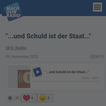
menu
"...und Schuld ist der Staat..."
SFG_Radio
09. November 2022
play_circle_outline
08:51
play_arrow
"...und Schuld ist der Staat..."
00:00
08:51
41
6
2