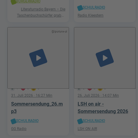
BÜRGERRADIO
SCHULRADIO
Literaturradio Bayern – Die
Taschenbuchschürfer graben
Radio Kleestern
nach Schätzen in der Welt der
Phantastik
@iputure-ai
play_arrow
play_arrow
1
0
0
2
3
0
31. Juli 2026
· 16:27 Min
26. Juli 2026
· 14:07 Min
Sommersendung_26.m
LSH on air -
p3
Sommersendung 2026
SCHULRADIO
SCHULRADIO
GG Radio
LSH ON AIR