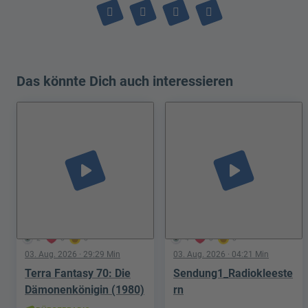
Das könnte Dich auch interessieren
play_arrow
play_arrow
2
0
0
4
0
0
03. Aug. 2026
· 29:29 Min
03. Aug. 2026
· 04:21 Min
Terra Fantasy 70: Die
Sendung1_Radiokleeste
Dämonenkönigin (1980)
rn