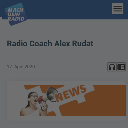
menu
Radio Coach Alex Rudat
headphones
chrome_reader_mode
17. April 2020