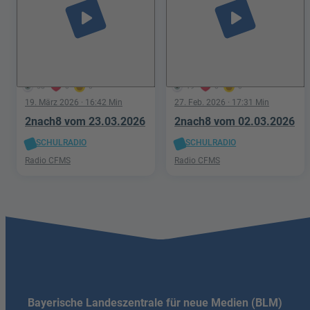
play_arrow
play_arrow
58
0
0
19
0
0
19. März 2026
· 16:42 Min
27. Feb. 2026
· 17:31 Min
2nach8 vom 23.03.2026
2nach8 vom 02.03.2026
SCHULRADIO
SCHULRADIO
Radio CFMS
Radio CFMS
Bayerische Landeszentrale für neue Medien (BLM)