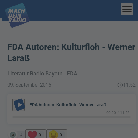
menu
FDA Autoren: Kulturfloh - Werner
Laraß
Literatur Radio Bayern - FDA
09. September 2016
play_circle_outline
11:52
play_arrow
FDA Autoren: Kulturfloh - Werner Laraß
00:00
11:52
4
0
0