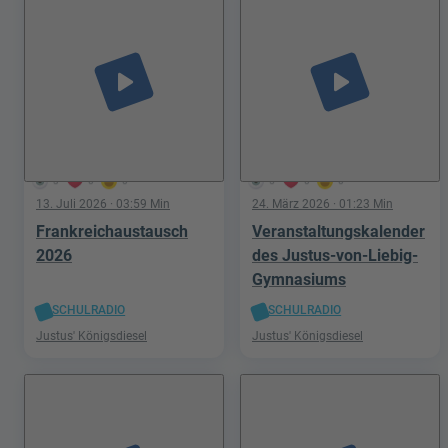
play_arrow
play_arrow
3
0
0
5
0
0
13. Juli 2026
· 03:59 Min
24. März 2026
· 01:23 Min
Frankreichaustausch
Veranstaltungskalender
2026
des Justus-von-Liebig-
Gymnasiums
SCHULRADIO
SCHULRADIO
Justus' Königsdiesel
Justus' Königsdiesel