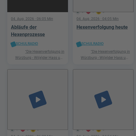
5
1
0
04. Aug. 2026
· 06:05 Min
04. Aug. 2026
· 04:05 Min
Abläufe der
Hexenverfolgung heute
Hexenprozesse
SCHULRADIO
SCHULRADIO
"Die Hexenverfolgung in
"Die Hexenverfolgung in
Würzburg - Wi(e)der Hass und
Würzburg - Wi(e)der Hass und
Hetze"
Hetze"
play_arrow
play_arrow
1
0
0
1
0
0