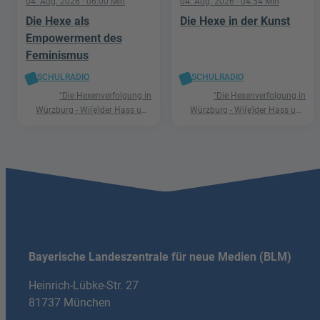
04. Aug. 2026
· 06:00 Min
04. Aug. 2026
· 04:54 Min
Die Hexe als
Die Hexe in der Kunst
Empowerment des
Feminismus
SCHULRADIO
SCHULRADIO
"Die Hexenverfolgung in
"Die Hexenverfolgung in
Würzburg - Wi(e)der Hass und
Würzburg - Wi(e)der Hass und
Hetze"
Hetze"
Bayerische Landeszentrale für neue Medien (BLM)
Heinrich-Lübke-Str. 27
81737 München