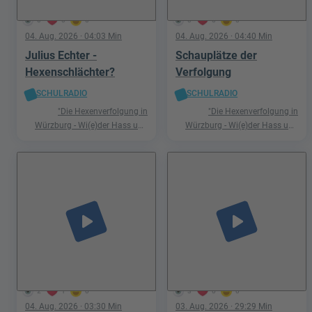
0
0
0
0
0
0
04. Aug. 2026
· 04:03 Min
04. Aug. 2026
· 04:40 Min
Julius Echter -
Schauplätze der
Hexenschlächter?
Verfolgung
SCHULRADIO
SCHULRADIO
"Die Hexenverfolgung in
"Die Hexenverfolgung in
Würzburg - Wi(e)der Hass und
Würzburg - Wi(e)der Hass und
Hetze"
Hetze"
play_arrow
play_arrow
2
1
0
3
0
0
04. Aug. 2026
· 03:30 Min
03. Aug. 2026
· 29:29 Min