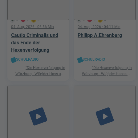
0
2
0
0
0
0
04. Aug. 2026
· 06:56 Min
04. Aug. 2026
· 04:11 Min
Cautio Criminalis und
Philipp A.Ehrenberg
das Ende der
Hexenverfolgung
SCHULRADIO
SCHULRADIO
"Die Hexenverfolgung in
"Die Hexenverfolgung in
Würzburg - Wi(e)der Hass und
Würzburg - Wi(e)der Hass und
Hetze"
Hetze"
play_arrow
play_arrow