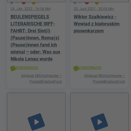
70
3
0
25
4
0
24. Jan. 2022
· 16:58 Min
20. Juni 2021
· 30:04 Min
BEULENSPIEGELS
Wiktor Szalkiewicz -
LITERARISCHE IRFF-
Wywiad z białoruskim
FAHRT: Drei Sint(i)
piosenkarzem
(Pause)innen, Roma(s)
(Pause)innen fand ich
einmal – oder: Was aus
Nikola Lenau wurde
BÜRGERRADIO
BÜRGERRADIO
Allgäuer Milchschleuder –
Allgäuer Milchschleuder –
Poesie&FeatureFunk
Poesie&FeatureFunk
play_arrow
play_arrow