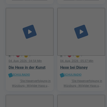
Hetze"
Hetze"
play_arrow
play_arrow
1
0
0
0
0
0
04. Aug. 2026
· 04:54 Min
04. Aug. 2026
· 05:37 Min
Die Hexe in der Kunst
Hexe bei Disney
SCHULRADIO
SCHULRADIO
"Die Hexenverfolgung in
"Die Hexenverfolgung in
Würzburg - Wi(e)der Hass und
Würzburg - Wi(e)der Hass und
Hetze"
Hetze"