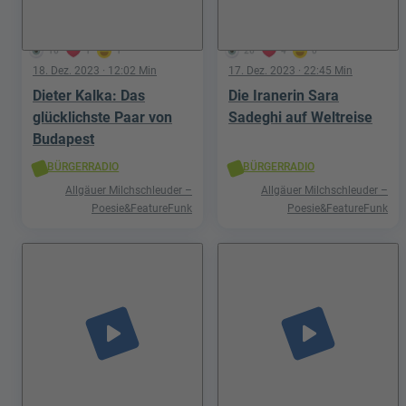
16
1
1
26
4
0
18. Dez. 2023
· 12:02 Min
17. Dez. 2023
· 22:45 Min
Dieter Kalka: Das
Die Iranerin Sara
glücklichste Paar von
Sadeghi auf Weltreise
Budapest
BÜRGERRADIO
BÜRGERRADIO
Allgäuer Milchschleuder –
Allgäuer Milchschleuder –
Poesie&FeatureFunk
Poesie&FeatureFunk
play_arrow
play_arrow