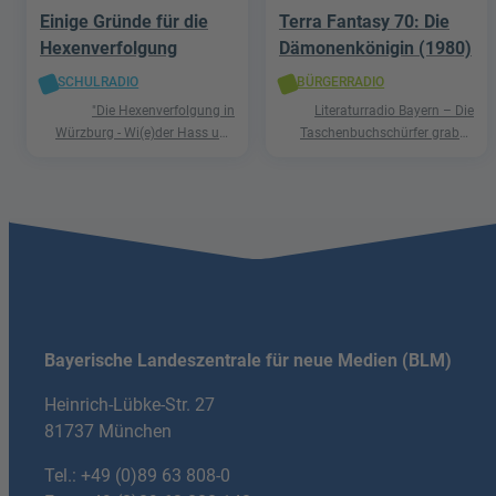
Einige Gründe für die
Terra Fantasy 70: Die
Hexenverfolgung
Dämonenkönigin (1980)
SCHULRADIO
BÜRGERRADIO
"Die Hexenverfolgung in
Literaturradio Bayern – Die
Würzburg - Wi(e)der Hass und
Taschenbuchschürfer graben
Hetze"
nach Schätzen in der Welt der
Phantastik
Bayerische Landeszentrale für neue Medien (BLM)
Heinrich-Lübke-Str. 27
81737 München
Tel.:
+49 (0)89 63 808-0