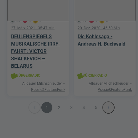
24
4
0
17
4
0
27. März 2021
· 35:47 Min
20. Dez. 2020
· 46:59 Min
BEULENSPIEGELS
Die Kohlesaga -
MUSIKALISCHE IRRF-
Andreas H. Buchwald
FAHRT: VICTOR
SHALKEVICH –
BELARUS
BÜRGERRADIO
BÜRGERRADIO
Allgäuer Milchschleuder –
Allgäuer Milchschleuder –
Poesie&FeatureFunk
Poesie&FeatureFunk
navigate_before
navigate_next
1
2
3
4
5