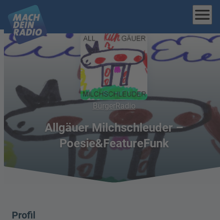
menu
BürgerRadio
Allgäuer Milchschleuder –
Poesie&FeatureFunk
Profil