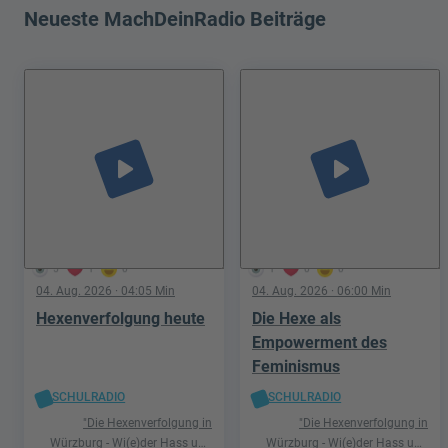
Neueste MachDeinRadio Beiträge
play_arrow
play_arrow
5
1
0
1
0
0
04. Aug. 2026
· 04:05 Min
04. Aug. 2026
· 06:00 Min
Hexenverfolgung heute
Die Hexe als
Empowerment des
Feminismus
SCHULRADIO
SCHULRADIO
"Die Hexenverfolgung in
"Die Hexenverfolgung in
Würzburg - Wi(e)der Hass und
Würzburg - Wi(e)der Hass und