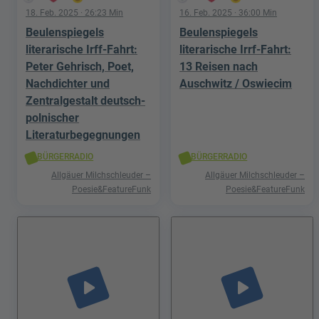
18. Feb. 2025
· 26:23 Min
16. Feb. 2025
· 36:00 Min
Beulenspiegels
Beulenspiegels
literarische Irff-Fahrt:
literarische Irrf-Fahrt:
Peter Gehrisch, Poet,
13 Reisen nach
Nachdichter und
Auschwitz / Oswiecim
Zentralgestalt deutsch-
polnischer
Literaturbegegnungen
BÜRGERRADIO
BÜRGERRADIO
Allgäuer Milchschleuder –
Allgäuer Milchschleuder –
Poesie&FeatureFunk
Poesie&FeatureFunk
play_arrow
play_arrow