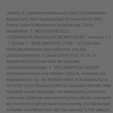
Literatur & Liederszenesendungen, meist mit satirischem
Background, denn Beulenspiegel ist beulinistisch aktiv.
Poesie, Satire & Musikpizzel zwischen den Texten.
Sendereihen: 1. "BEULENSPIEGELS
LITERARISCHE/MUSIKALISCHE IRRF-FAHRT": Features 1/2
- 1 Stunde. 2. "BEULENSPIEGEL-LYRIK": für 5 Minuten
steckt Beulenspiegel seine Hörnchen aus den
Lautsprecherboxen. 3. Unser Kritiker Prof. Dr. Dr. Dr.
Ibergscheiter informiert über die neuesten
Literaturentwicklungen. 4. "BEULENSPIEGELINCHEN":
Schnellsprechverse und lateraler Tiefsinn, moderiert und
eingesprochen von den Kindern selber. In Vorbereitung für
2019/20: Viktor Shalkevich/Віктар Шалкевіч (Minsk), Adel
Karasholi sowie Sendungen mit armenischer, polnischer,
sorbischer, jiddischer und tschechischer Literatur und wenn
das Kunststück gelingt, auch zweisprachig. Die Sendungen
enthalten freie Musik bzw. die Titel sind auf 5-10% gekürzt.