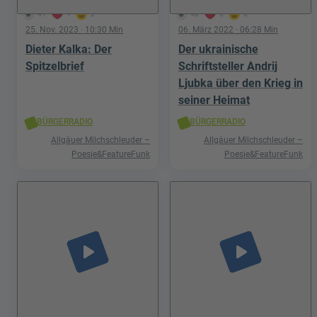
41
1
2
48
3
0
25. Nov. 2023
· 10:30 Min
06. März 2022
· 06:28 Min
Dieter Kalka: Der
Der ukrainische
Spitzelbrief
Schriftsteller Andrij
Ljubka über den Krieg in
seiner Heimat
BÜRGERRADIO
BÜRGERRADIO
Allgäuer Milchschleuder –
Allgäuer Milchschleuder –
Poesie&FeatureFunk
Poesie&FeatureFunk
play_arrow
play_arrow