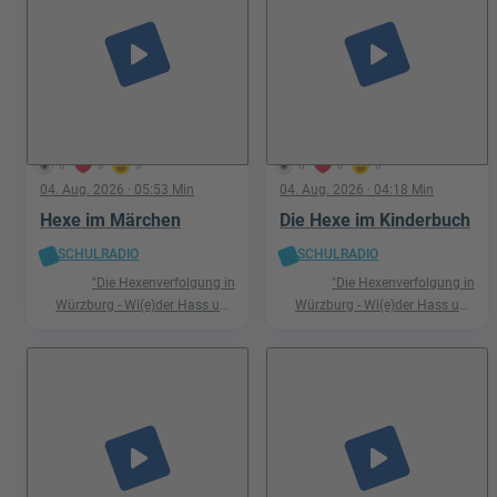
play_arrow
play_arrow
0
0
0
0
0
0
04. Aug. 2026
· 05:53 Min
04. Aug. 2026
· 04:18 Min
Hexe im Märchen
Die Hexe im Kinderbuch
SCHULRADIO
SCHULRADIO
"Die Hexenverfolgung in
"Die Hexenverfolgung in
Würzburg - Wi(e)der Hass und
Würzburg - Wi(e)der Hass und
Hetze"
Hetze"
play_arrow
play_arrow