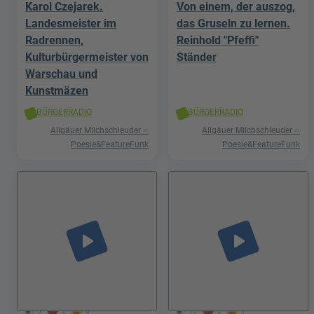
Karol Czejarek.
Von einem, der auszog,
Landesmeister im
das Gruseln zu lernen.
Radrennen,
Reinhold "Pfeffi"
Kulturbürgermeister von
Ständer
Warschau und
Kunstmäzen
BÜRGERRADIO
BÜRGERRADIO
Allgäuer Milchschleuder –
Allgäuer Milchschleuder –
Poesie&FeatureFunk
Poesie&FeatureFunk
play_arrow
play_arrow
5
2
0
10
2
1