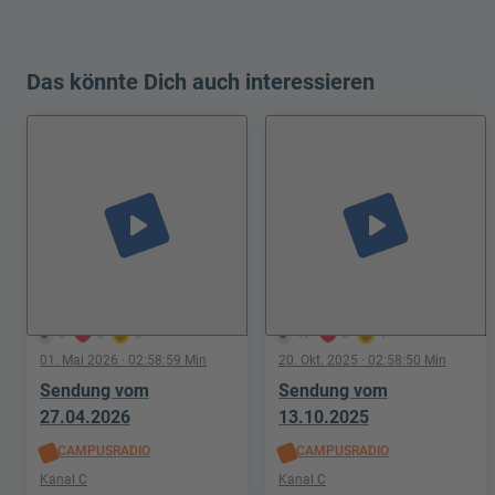
Das könnte Dich auch interessieren
play_arrow
play_arrow
6
0
0
17
0
1
01. Mai 2026
· 02:58:59 Min
20. Okt. 2025
· 02:58:50 Min
Sendung vom
Sendung vom
27.04.2026
13.10.2025
CAMPUSRADIO
CAMPUSRADIO
Kanal C
Kanal C