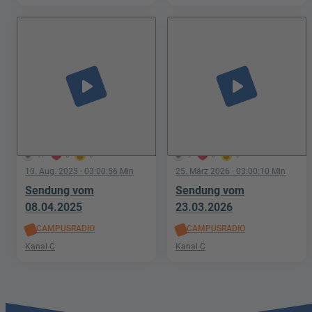
play_arrow
play_arrow
17
0
0
9
0
0
10. Aug. 2025
· 03:00:56 Min
25. März 2026
· 03:00:10 Min
Sendung vom
Sendung vom
08.04.2025
23.03.2026
CAMPUSRADIO
CAMPUSRADIO
Kanal C
Kanal C