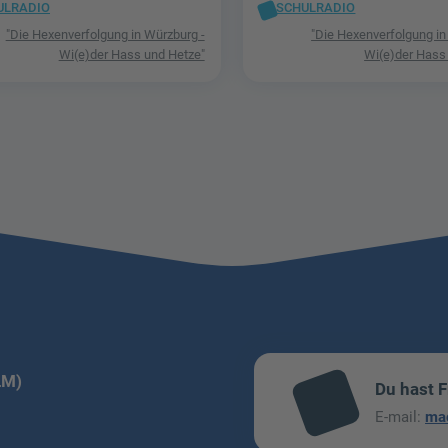
ULRADIO
SCHULRADIO
"Die Hexenverfolgung in Würzburg -
"Die Hexenverfolgung in
Wi(e)der Hass und Hetze"
Wi(e)der Hass
LM)
Du hast 
mai
E-mail:
ma
l