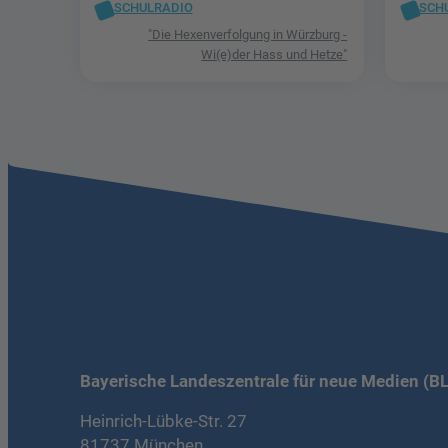
SCHULRADIO
SCH
"Die Hexenverfolgung in Würzburg -
Wi(e)der Hass und Hetze"
Bayerische Landeszentrale für neue Medien (B
Heinrich-Lübke-Str. 27
81737 München