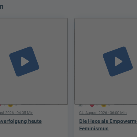
n
play_arrow
play_arrow
1
0
1
0
0
ust 2026
· 04:05 Min
04. August 2026
· 06:00 Min
verfolgung heute
Die Hexe als Empowerm
Feminismus