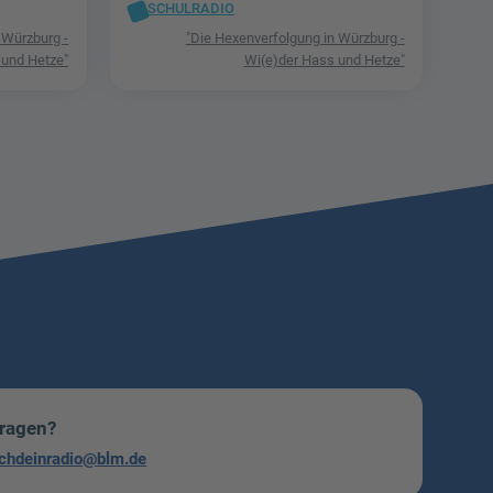
SCHULRADIO
 Würzburg -
"Die Hexenverfolgung in Würzburg -
 und Hetze"
Wi(e)der Hass und Hetze"
Fragen?
chdeinradio@blm.de