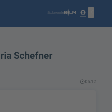
account_circle
search
Ein Projekt der
ria Schefner
play_circle_outline
05:12