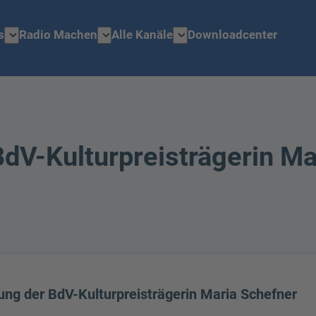
expand_more
expand_more
expand_more
s
Radio Machen
Alle Kanäle
Downloadcenter
BdV-Kulturpreisträgerin Ma
ung der BdV-Kulturpreisträgerin Maria Schefner