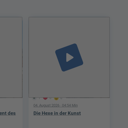
play_arrow
1
0
0
04. August 2026
· 04:54 Min
ent des
Die Hexe in der Kunst