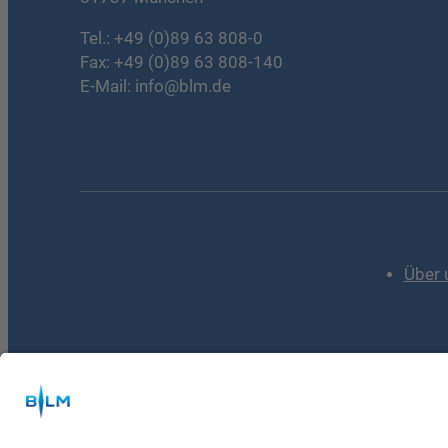
Tel.:
+49 (0)89 63 808-0
Fax: +49 (0)89 63 808-140
E-Mail:
info@blm.de
Über 