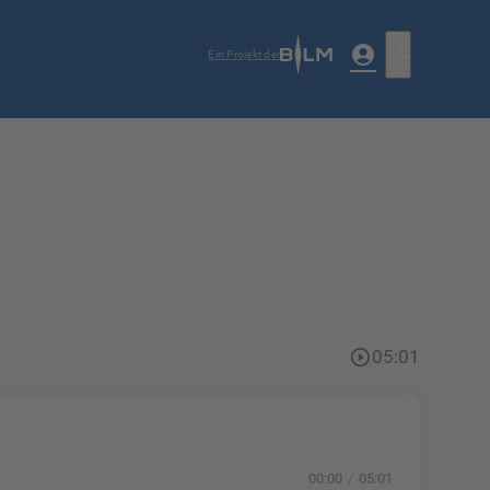
account_circle
search
Ein Projekt der
play_circle_outline
05:01
00:00
05:01