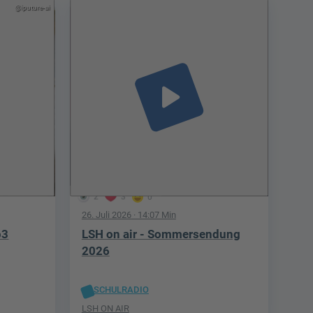
@iputure-ai
play_arrow
2
3
0
26. Juli 2026
· 14:07 Min
p3
LSH on air - Sommersendung
2026
SCHULRADIO
LSH ON AIR