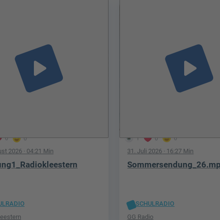
play_arrow
play_arrow
0
0
1
0
0
ust 2026
· 04:21 Min
31. Juli 2026
· 16:27 Min
ng1_Radiokleestern
Sommersendung_26.m
ULRADIO
SCHULRADIO
leestern
GG Radio