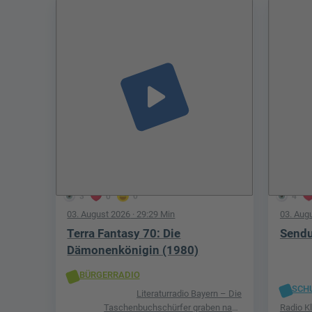
play_arrow
3
0
0
4
03. August 2026
· 29:29 Min
03. Aug
Terra Fantasy 70: Die
Sendu
Dämonenkönigin (1980)
BÜRGERRADIO
SCH
Literaturradio Bayern – Die
Taschenbuchschürfer graben nach
Radio K