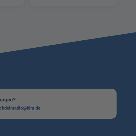
Fragen?
chdeinradio@blm.de