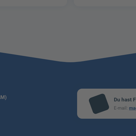
LM)
Du hast 
mai
E-mail:
ma
l