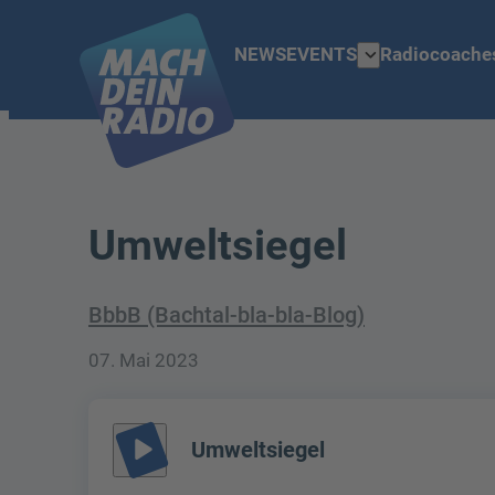
expand_more
NEWS
EVENTS
Radiocoache
Umweltsiegel
BbbB (Bachtal-bla-bla-Blog)
07. Mai 2023
play_arrow
Umweltsiegel