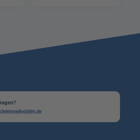
Fragen?
chdeinradio@blm.de