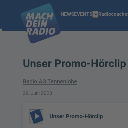
expand_more
NEWS
EVENTS
Radiocoache
Unser Promo-Hörclip
Radio AG Tennenlohe
29. Juni 2020
play_arrow
Unser Promo-Hörclip