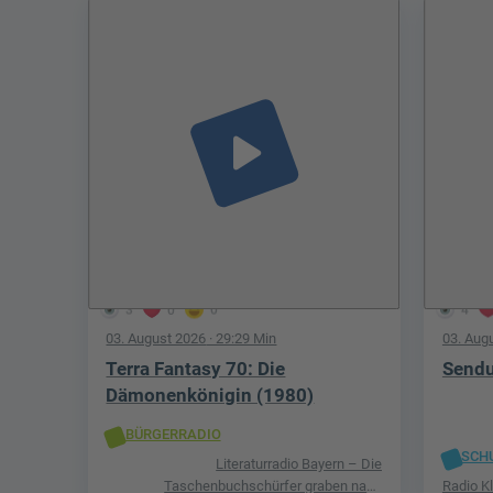
play_arrow
3
0
0
4
03. August 2026
· 29:29 Min
03. Aug
Terra Fantasy 70: Die
Sendu
Dämonenkönigin (1980)
BÜRGERRADIO
SCH
Literaturradio Bayern – Die
Taschenbuchschürfer graben nach
Radio K