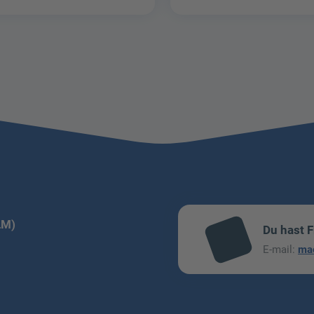
LM)
Du hast 
mai
E-mail:
ma
l