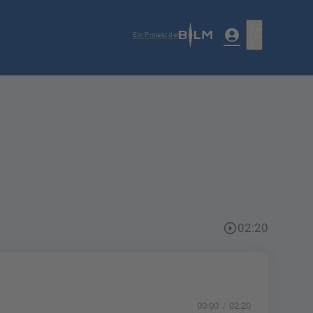
account_circle
search
Ein Projekt der
play_circle_outline
02:20
00:00
02:20