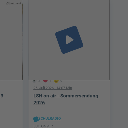
@iputure-ai
play_arrow
2
3
0
26. Juli 2026
· 14:07 Min
p3
LSH on air - Sommersendung
2026
SCHULRADIO
LSH ON AIR