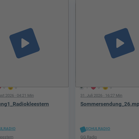
play_arrow
play_arrow
0
0
1
0
0
ust 2026
· 04:21 Min
31. Juli 2026
· 16:27 Min
ng1_Radiokleestern
Sommersendung_26.m
ULRADIO
SCHULRADIO
leestern
GG Radio