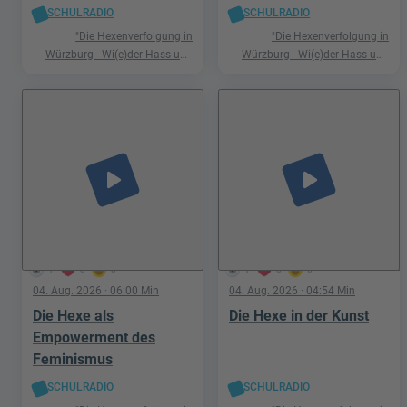
SCHULRADIO
SCHULRADIO
"Die Hexenverfolgung in
"Die Hexenverfolgung in
Würzburg - Wi(e)der Hass und
Würzburg - Wi(e)der Hass und
Hetze"
Hetze"
play_arrow
play_arrow
1
0
0
1
0
0
04. Aug. 2026
· 06:00 Min
04. Aug. 2026
· 04:54 Min
Die Hexe als
Die Hexe in der Kunst
Empowerment des
Feminismus
SCHULRADIO
SCHULRADIO