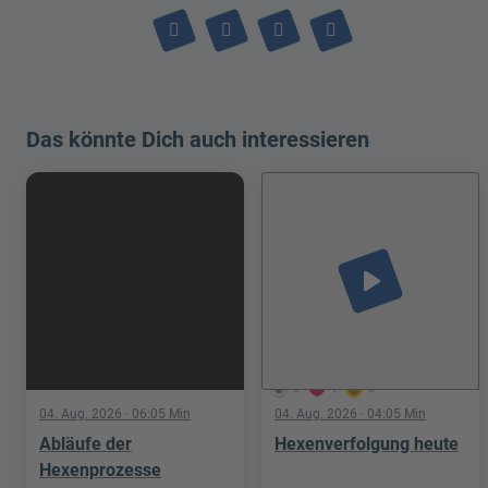
Das könnte Dich auch interessieren
play_arrow
5
1
0
04. Aug. 2026
· 06:05 Min
04. Aug. 2026
· 04:05 Min
Abläufe der
Hexenverfolgung heute
Hexenprozesse