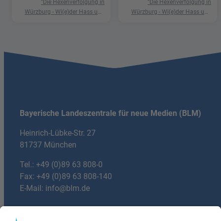
"Die Hexenverfolgung in
"Die Hexenverfolgung in
Würzburg - Wi(e)der Hass und
Würzburg - Wi(e)der Hass und
Hetze"
Hetze"
Bayerische Landeszentrale für neue Medien (BLM)
Heinrich-Lübke-Str. 27
81737 München
Tel.:
+49 (0)89 63 808-0
Fax: +49 (0)89 63 808-140
E-Mail:
info@blm.de