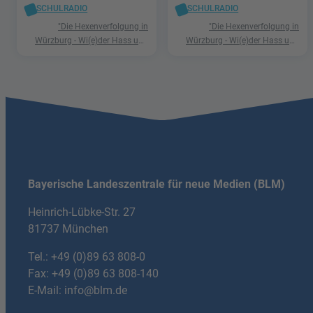
SCHULRADIO
SCHULRADIO
"Die Hexenverfolgung in
"Die Hexenverfolgung in
Würzburg - Wi(e)der Hass und
Würzburg - Wi(e)der Hass und
Hetze"
Hetze"
Bayerische Landeszentrale für neue Medien (BLM)
Heinrich-Lübke-Str. 27
81737 München
Tel.:
+49 (0)89 63 808-0
Fax: +49 (0)89 63 808-140
E-Mail:
info@blm.de