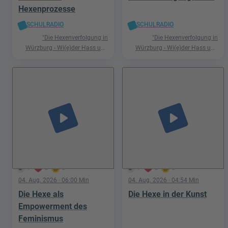
Hexenprozesse
SCHULRADIO
SCHULRADIO
"Die Hexenverfolgung in
"Die Hexenverfolgung in
Würzburg - Wi(e)der Hass und
Würzburg - Wi(e)der Hass und
Hetze"
Hetze"
play_arrow
play_arrow
1
0
0
1
0
0
04. Aug. 2026
· 06:00 Min
04. Aug. 2026
· 04:54 Min
Die Hexe als
Die Hexe in der Kunst
Empowerment des
Feminismus