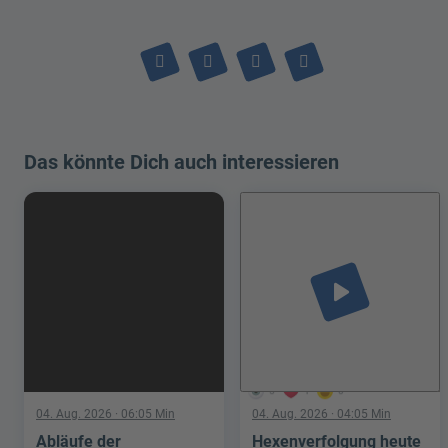
Das könnte Dich auch interessieren
play_arrow
5
1
0
04. Aug. 2026
· 06:05 Min
04. Aug. 2026
· 04:05 Min
Abläufe der
Hexenverfolgung heute