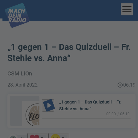
menu
„1 gegen 1 – Das Quizduell – Fr.
Stehle vs. Anna“
CSM LiOn
28. April 2022
play_circle_outline
06:19
„1 gegen 1 – Das Quizduell – Fr.
play_arrow
Stehle vs. Anna“
00:00
06:19