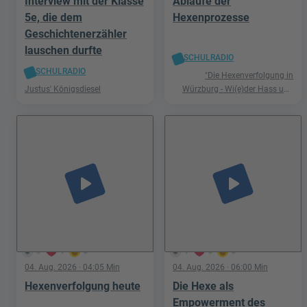
Interview mit der Klasse
Abläufe der
5e, die dem
Hexenprozesse
Geschichtenerzähler
lauschen durfte
SCHULRADIO
SCHULRADIO
"Die Hexenverfolgung in
Justus' Königsdiesel
Würzburg - Wi(e)der Hass und
Hetze"
play_arrow
play_arrow
5
1
0
1
0
0
04. Aug. 2026
· 04:05 Min
04. Aug. 2026
· 06:00 Min
Hexenverfolgung heute
Die Hexe als
Empowerment des