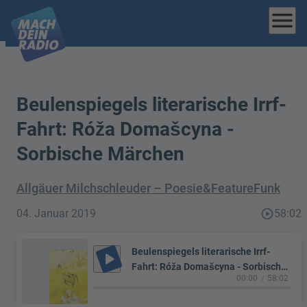
menu
Beulenspiegels literarische Irrf-
Fahrt: Róža Domašcyna -
Sorbische Märchen
Allgäuer Milchschleuder – Poesie&FeatureFunk
04. Januar 2019
play_circle_outline
58:02
Beulenspiegels literarische Irrf-
play_arrow
Fahrt: Róža Domašcyna - Sorbische
00:00
58:02
Märchen