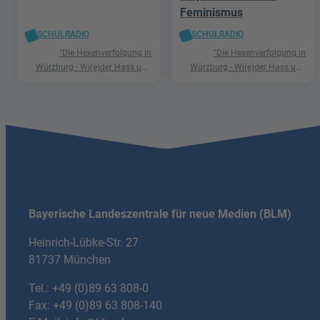
Feminismus
SCHULRADIO
SCHULRADIO
"Die Hexenverfolgung in
"Die Hexenverfolgung in
Würzburg - Wi(e)der Hass und
Würzburg - Wi(e)der Hass und
Hetze"
Hetze"
Bayerische Landeszentrale für neue Medien (BLM)
Heinrich-Lübke-Str. 27
81737 München
Tel.:
+49 (0)89 63 808-0
Fax: +49 (0)89 63 808-140