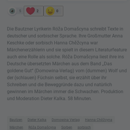
5
2
0
Die Bautzner Lyrikerin Róža Domašcyna schreibt Texte in
deutscher und sorbischer Sprache. Ihre Großmutter Anna
Keschke oder sorbisch Hanna Chěžcyna war
Märchenerzählerin und sie spielt in diesem Literaturfeature
auch eine Rolle als solche. Róža Domašcyna liest ihre ins
Deutsche übersetzten Märchen aus dem Band „Das
goldene Gut“ (Domowina-Verlag) vom (dummen) Wolf und
der (schlauen) Füchsin selbst, sie erzählt über ihr
Schreiben und die Beweggründe dazu und natürlich
gewinnen im Märchen immer die Schwachen. Produktion
und Moderation Dieter Kalka. 58 Minuten.
Bautzen
Dieter Kalka
Domowina Verlag
Hanna Chěžcyna
Märchen
Róža Domašcyna
Sorben
sorbisch