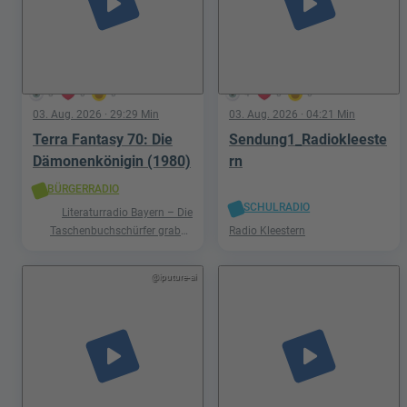
play_arrow
play_arrow
3
0
0
4
0
0
03. Aug. 2026
· 29:29 Min
03. Aug. 2026
· 04:21 Min
Terra Fantasy 70: Die
Sendung1_Radiokleeste
Dämonenkönigin (1980)
rn
BÜRGERRADIO
SCHULRADIO
Literaturradio Bayern – Die
Taschenbuchschürfer graben
Radio Kleestern
nach Schätzen in der Welt der
Phantastik
@iputure-ai
play_arrow
play_arrow