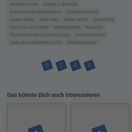
Agnieszka Haupe
Andreas H. Buchwald
Anja Sokolowski Bieszczadskaja
Christiane Dietering
Czesław Miłosc
Dieter Kalka
Doreen Leifheit
Jolanta Pytel
Katarzyna Jarosz-Rabiej
Nobelpreisträger
Roland Erb
Stowarzyeniu Jeszcze Zywich Poetow
Uniwersytet Poezjii
Verein der noch lebenden Dichter
Wladysław Klępka
Das könnte Dich auch interessieren