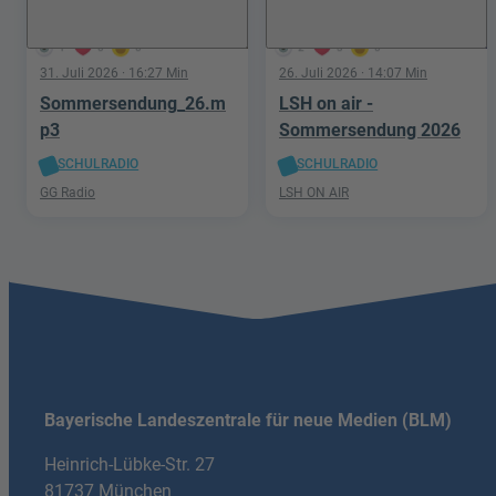
1
0
0
2
3
0
31. Juli 2026
· 16:27 Min
26. Juli 2026
· 14:07 Min
Sommersendung_26.m
LSH on air -
p3
Sommersendung 2026
SCHULRADIO
SCHULRADIO
GG Radio
LSH ON AIR
Bayerische Landeszentrale für neue Medien (BLM)
Heinrich-Lübke-Str. 27
81737 München