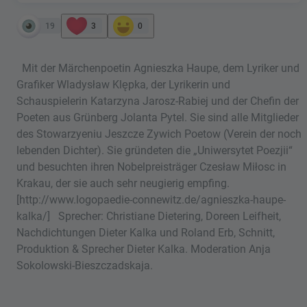
19
3
0
Mit der Märchenpoetin Agnieszka Haupe, dem Lyriker und
Grafiker Wladysław Klępka, der Lyrikerin und
Schauspielerin Katarzyna Jarosz-Rabiej und der Chefin der
Poeten aus Grünberg Jolanta Pytel. Sie sind alle Mitglieder
des Stowarzyeniu Jeszcze Zywich Poetow (Verein der noch
lebenden Dichter). Sie gründeten die „Uniwersytet Poezjii“
und besuchten ihren Nobelpreisträger Czesław Miłosc in
Krakau, der sie auch sehr neugierig empfing.
[http://www.logopaedie-connewitz.de/agnieszka-haupe-
kalka/] Sprecher: Christiane Dietering, Doreen Leifheit,
Nachdichtungen Dieter Kalka und Roland Erb, Schnitt,
Produktion & Sprecher Dieter Kalka. Moderation Anja
Sokolowski-Bieszczadskaja.