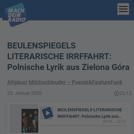
menu
BEULENSPIEGELS
LITERARISCHE IRRFFAHRT:
Polnische Lyrik aus Zielona Góra
Allgäuer Milchschleuder – Poesie&FeatureFunk
23. Januar 2020
play_circle_outline
22:12
BEULENSPIEGELS LITERARISCHE
play_arrow
IRRFFAHRT: Polnische Lyrik aus
00:00
22:12
Zielona Góra