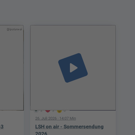
@iputure-ai
play_arrow
2
3
0
26. Juli 2026
· 14:07 Min
p3
LSH on air - Sommersendung
2026