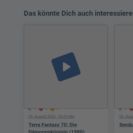
Das könnte Dich auch interessiere
play_arrow
3
0
0
4
03. August 2026
· 29:29 Min
03. Aug
Terra Fantasy 70: Die
Sendu
Dämonenkönigin (1980)