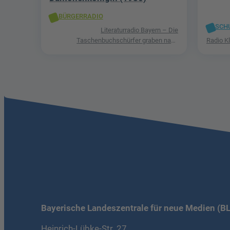
BÜRGERRADIO
SCH
Literaturradio Bayern – Die
Taschenbuchschürfer graben nach
Radio K
Schätzen in der Welt der Phantastik
Bayerische Landeszentrale für neue Medien (B
Heinrich-Lübke-Str. 27