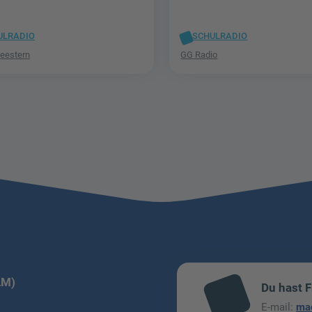
ULRADIO
SCHULRADIO
leestern
GG Radio
LM)
Du hast 
mai
E-mail:
ma