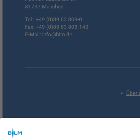
81737 München
Tel.:
+49 (0)89 63 808-0
Fax: +49 (0)89 63 808-140
E-Mail:
info@blm.de
Über 