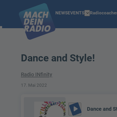
expand_more
NEWS
EVENTS
Radiocoache
Dance and Style!
Radio INfinity
17. Mai 2022
play_arrow
Dance and St