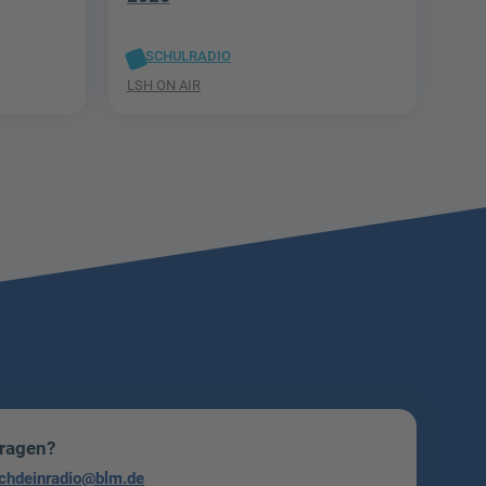
SCHULRADIO
LSH ON AIR
Fragen?
chdeinradio@blm.de