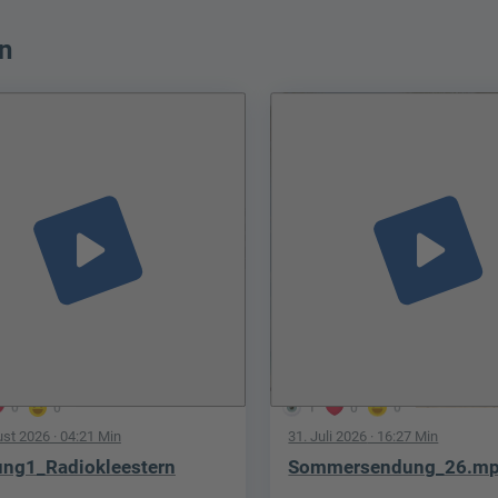
n
play_arrow
play_arrow
0
0
1
0
0
ust 2026
· 04:21 Min
31. Juli 2026
· 16:27 Min
ng1_Radiokleestern
Sommersendung_26.m