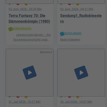
3
0
0
4
0
0
03. Aug. 2026
· 29:29 Min
03. Aug. 2026
· 04:21 Min
Terra Fantasy 70: Die
Sendung1_Radiokleeste
Dämonenkönigin (1980)
rn
BÜRGERRADIO
SCHULRADIO
Literaturradio Bayern – Die
Taschenbuchschürfer graben
Radio Kleestern
nach Schätzen in der Welt der
Phantastik
@iputure-ai
play_arrow
play_arrow
1
0
0
2
3
0
31. Juli 2026
· 16:27 Min
26. Juli 2026
· 14:07 Min