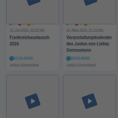
3
0
0
5
0
0
13. Juli 2026
· 03:59 Min
24. März 2026
· 01:23 Min
Frankreichaustausch
Veranstaltungskalender
2026
des Justus-von-Liebig-
Gymnasiums
SCHULRADIO
SCHULRADIO
Justus' Königsdiesel
Justus' Königsdiesel
play_arrow
play_arrow