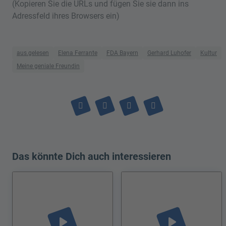
(Kopieren Sie die URLs und fügen Sie sie dann ins
Adressfeld ihres Browsers ein)
aus.gelesen
Elena Ferrante
FDA Bayern
Gerhard Luhofer
Kultur
Meine geniale Freundin
Das könnte Dich auch interessieren
play_arrow
play_arrow