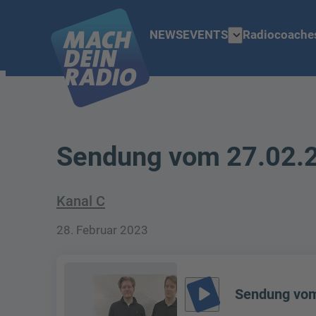
expand_more
NEWS
EVENTS
Radiocoache
Sendung vom 27.02.
Kanal C
28. Februar 2023
play_arrow
Sendung vom