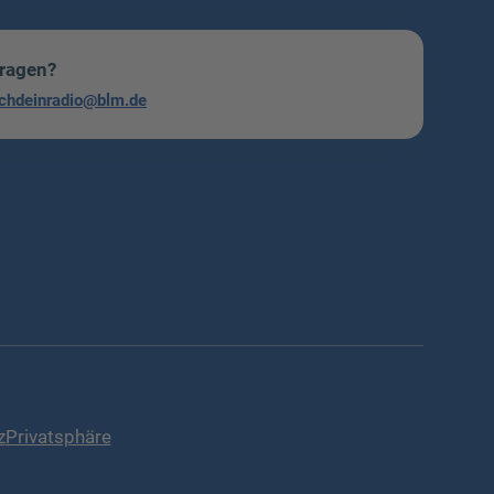
Fragen?
chdeinradio@blm.de
z
Privatsphäre