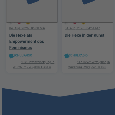
1
0
0
1
0
0
04. Aug. 2026
· 06:00 Min
04. Aug. 2026
· 04:54 Min
Die Hexe als
Die Hexe in der Kunst
Empowerment des
Feminismus
SCHULRADIO
SCHULRADIO
"Die Hexenverfolgung in
"Die Hexenverfolgung in
Würzburg - Wi(e)der Hass und
Würzburg - Wi(e)der Hass und
Hetze"
Hetze"