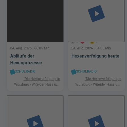
play_arrow
5
1
0
04. Aug. 2026
· 06:05 Min
04. Aug. 2026
· 04:05 Min
Abläufe der
Hexenverfolgung heute
Hexenprozesse
SCHULRADIO
SCHULRADIO
"Die Hexenverfolgung in
"Die Hexenverfolgung in
Würzburg - Wi(e)der Hass und
Würzburg - Wi(e)der Hass und
Hetze"
Hetze"
play_arrow
play_arrow