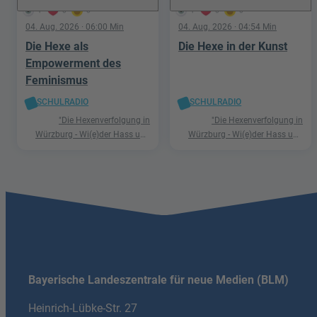
1
0
0
1
0
0
04. Aug. 2026
· 06:00 Min
04. Aug. 2026
· 04:54 Min
Die Hexe als
Die Hexe in der Kunst
Empowerment des
Feminismus
SCHULRADIO
SCHULRADIO
"Die Hexenverfolgung in
"Die Hexenverfolgung in
Würzburg - Wi(e)der Hass und
Würzburg - Wi(e)der Hass und
Hetze"
Hetze"
Bayerische Landeszentrale für neue Medien (BLM)
Heinrich-Lübke-Str. 27