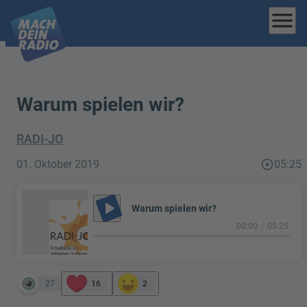
menu
Warum spielen wir?
RADI-JO
01. Oktober 2019
play_circle_outline
05:25
play_arrow
Warum spielen wir?
00:00
05:25
27
16
2