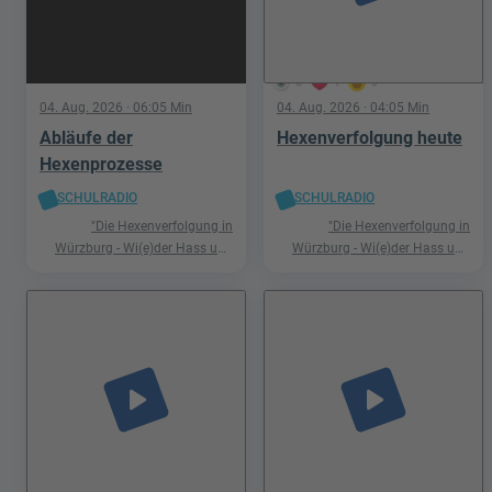
5
1
0
04. Aug. 2026
· 06:05 Min
04. Aug. 2026
· 04:05 Min
Abläufe der
Hexenverfolgung heute
Hexenprozesse
SCHULRADIO
SCHULRADIO
"Die Hexenverfolgung in
"Die Hexenverfolgung in
Würzburg - Wi(e)der Hass und
Würzburg - Wi(e)der Hass und
Hetze"
Hetze"
play_arrow
play_arrow