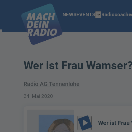
expand_more
NEWS
EVENTS
Radiocoache
Wer ist Frau Wamser
Radio AG Tennenlohe
24. Mai 2020
play_arrow
Wer ist Fra