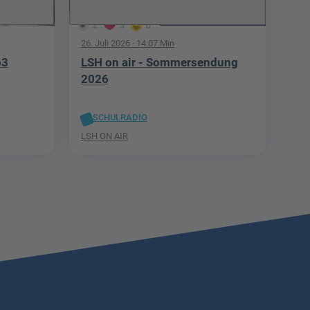
2
3
0
26. Juli 2026
· 14:07 Min
p3
LSH on air - Sommersendung
2026
SCHULRADIO
LSH ON AIR