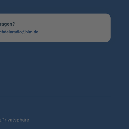
Fragen?
chdeinradio@blm.de
z
Privatsphäre