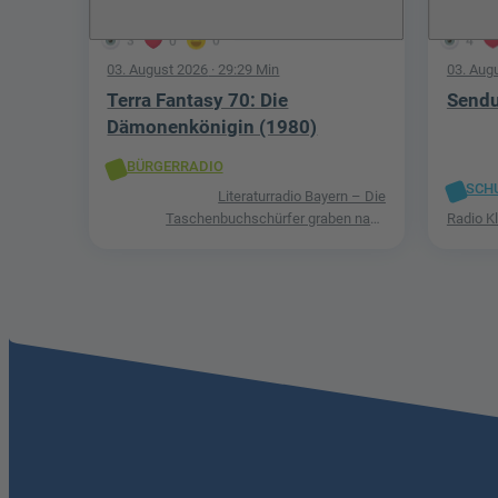
3
0
0
4
03. August 2026
· 29:29 Min
03. Aug
Terra Fantasy 70: Die
Sendu
Dämonenkönigin (1980)
BÜRGERRADIO
SCH
Literaturradio Bayern – Die
Taschenbuchschürfer graben nach
Radio K
Schätzen in der Welt der Phantastik