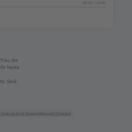
00:00
24:00
rau, die
ihr heute
te. Seid
te Dracula Song SingenHollywood-Schaukel