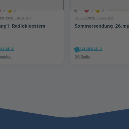
0
0
1
0
0
ust 2026
· 04:21 Min
31. Juli 2026
· 16:27 Min
ng1_Radiokleestern
Sommersendung_26.m
ULRADIO
SCHULRADIO
leestern
GG Radio