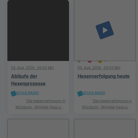
play_arrow
5
1
0
04. Aug. 2026
· 06:05 Min
04. Aug. 2026
· 04:05 Min
Abläufe der
Hexenverfolgung heute
Hexenprozesse
SCHULRADIO
SCHULRADIO
"Die Hexenverfolgung in
"Die Hexenverfolgung in
Würzburg - Wi(e)der Hass und
Würzburg - Wi(e)der Hass und
Hetze"
Hetze"