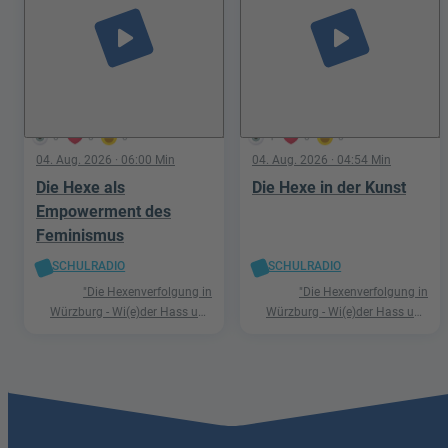
play_arrow
play_arrow
0
0
0
1
0
0
04. Aug. 2026
· 06:00 Min
04. Aug. 2026
· 04:54 Min
Die Hexe als
Die Hexe in der Kunst
Empowerment des
Feminismus
SCHULRADIO
SCHULRADIO
"Die Hexenverfolgung in
"Die Hexenverfolgung in
Würzburg - Wi(e)der Hass und
Würzburg - Wi(e)der Hass und
Hetze"
Hetze"