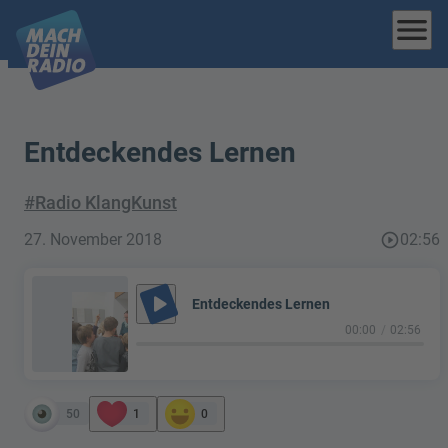
menu
Entdeckendes Lernen
#Radio KlangKunst
27. November 2018
play_circle_outline
02:56
play_arrow
Entdeckendes Lernen
00:00
02:56
50
1
0