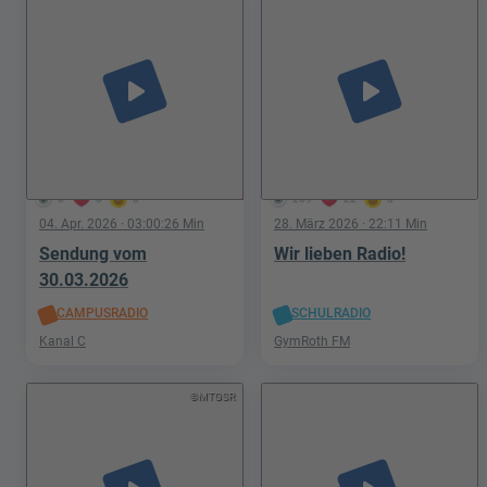
play_arrow
play_arrow
8
0
0
269
22
3
04. Apr. 2026
· 03:00:26 Min
28. März 2026
· 22:11 Min
Sendung vom
Wir lieben Radio!
30.03.2026
CAMPUSRADIO
SCHULRADIO
Kanal C
GymRoth FM
©MTGSR