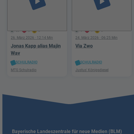
play_arrow
play_arrow
28
3
0
9
1
0
26. März 2026
· 12:14 Min
24. März 2026
· 06:25 Min
Jonas Kapp alias Majin
Via Zwo
Wav
SCHULRADIO
SCHULRADIO
MTG Schulradio
Justus' Königsdiesel
Bayerische Landeszentrale für neue Medien (BLM)