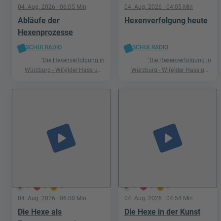
04. Aug. 2026
· 06:05 Min
04. Aug. 2026
· 04:05 Min
Abläufe der
Hexenverfolgung heute
Hexenprozesse
SCHULRADIO
SCHULRADIO
"Die Hexenverfolgung in
"Die Hexenverfolgung in
Würzburg - Wi(e)der Hass und
Würzburg - Wi(e)der Hass und
Hetze"
Hetze"
play_arrow
play_arrow
1
0
0
1
0
0
04. Aug. 2026
· 06:00 Min
04. Aug. 2026
· 04:54 Min
Die Hexe als
Die Hexe in der Kunst