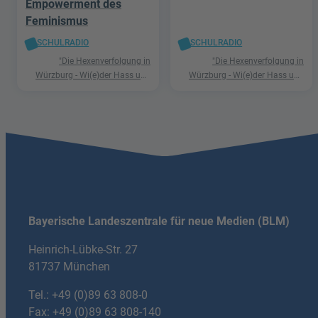
Empowerment des
Feminismus
SCHULRADIO
SCHULRADIO
"Die Hexenverfolgung in
"Die Hexenverfolgung in
Würzburg - Wi(e)der Hass und
Würzburg - Wi(e)der Hass und
Hetze"
Hetze"
Bayerische Landeszentrale für neue Medien (BLM)
Heinrich-Lübke-Str. 27
81737 München
Tel.:
+49 (0)89 63 808-0
Fax: +49 (0)89 63 808-140