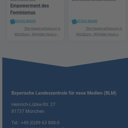
Empowerment des
Feminismus
SCHULRADIO
SCHULRADIO
"Die Hexenverfolgung in
"Die Hexenverfolgung in
Würzburg - Wi(e)der Hass und
Würzburg - Wi(e)der Hass und
Hetze"
Hetze"
Bayerische Landeszentrale für neue Medien (BLM)
Heinrich-Lübke-Str. 27
81737 München
Tel.:
+49 (0)89 63 808-0