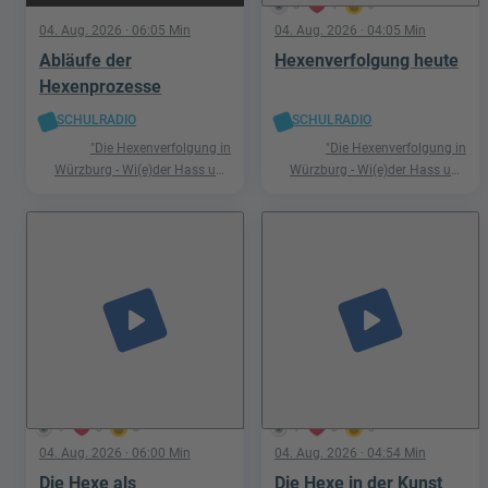
6
1
0
04. Aug. 2026
· 06:05 Min
04. Aug. 2026
· 04:05 Min
Abläufe der
Hexenverfolgung heute
Hexenprozesse
SCHULRADIO
SCHULRADIO
"Die Hexenverfolgung in
"Die Hexenverfolgung in
Würzburg - Wi(e)der Hass und
Würzburg - Wi(e)der Hass und
Hetze"
Hetze"
play_arrow
play_arrow
1
0
0
1
0
0
04. Aug. 2026
· 06:00 Min
04. Aug. 2026
· 04:54 Min
Die Hexe als
Die Hexe in der Kunst