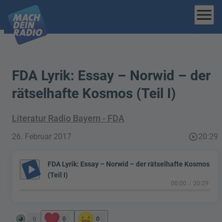
menu
FDA Lyrik: Essay – Norwid – der
rätselhafte Kosmos (Teil I)
Literatur Radio Bayern - FDA
26. Februar 2017
play_circle_outline
20:29
FDA Lyrik: Essay – Norwid – der rätselhafte Kosmos
play_arrow
(Teil I)
00:00
20:29
0
0
0