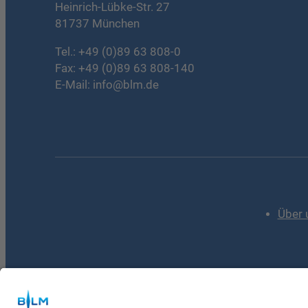
Heinrich-Lübke-Str. 27
81737 München
Tel.:
+49 (0)89 63 808-0
Fax: +49 (0)89 63 808-140
E-Mail:
info@blm.de
Über 