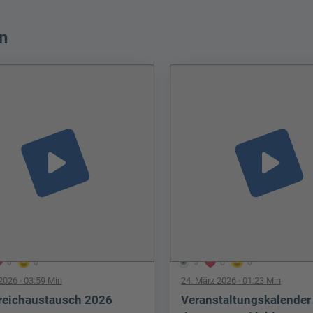
n
play_arrow
play_arrow
0
0
5
0
0
 2026
· 03:59 Min
24. März 2026
· 01:23 Min
reichaustausch 2026
Veranstaltungskalender