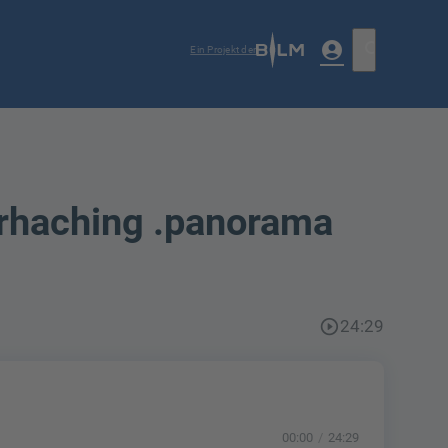
account_circle
search
Ein Projekt der
erhaching .panorama
play_circle_outline
24:29
00:00
24:29