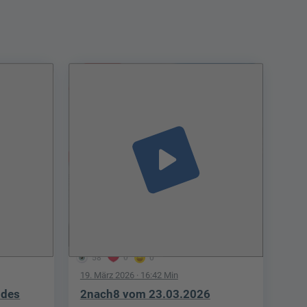
play_arrow
58
0
0
19. März 2026
· 16:42 Min
 des
2nach8 vom 23.03.2026