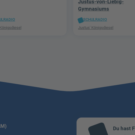
Justus-von-Liebig-
Gymnasiums
ULRADIO
SCHULRADIO
 Königsdiesel
Justus' Königsdiesel
LM)
Du hast 
mai