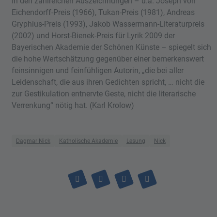
In den zahlreichen Auszeichnungen – u.a. Joseph von
Eichendorff-Preis (1966), Tukan-Preis (1981), Andreas
Gryphius-Preis (1993), Jakob Wassermann-Literaturpreis
(2002) und Horst-Bienek-Preis für Lyrik 2009 der
Bayerischen Akademie der Schönen Künste – spiegelt sich
die hohe Wertschätzung gegenüber einer bemerkenswert
feinsinnigen und feinfühligen Autorin, „die bei aller
Leidenschaft, die aus ihren Gedichten spricht, … nicht die
zur Gestikulation entnervte Geste, nicht die literarische
Verrenkung“ nötig hat. (Karl Krolow)
Dagmar Nick
Katholische Akademie
Lesung
Nick