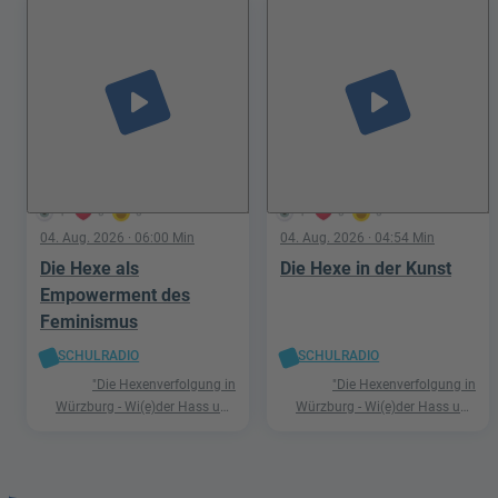
play_arrow
play_arrow
1
0
0
1
0
0
04. Aug. 2026
· 06:00 Min
04. Aug. 2026
· 04:54 Min
Die Hexe als
Die Hexe in der Kunst
Empowerment des
Feminismus
SCHULRADIO
SCHULRADIO
"Die Hexenverfolgung in
"Die Hexenverfolgung in
Würzburg - Wi(e)der Hass und
Würzburg - Wi(e)der Hass und
Hetze"
Hetze"