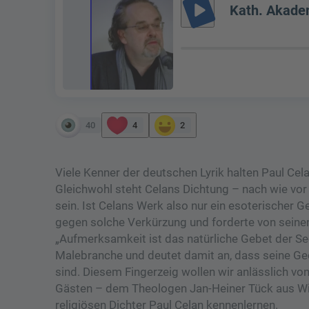
play_arrow
Kath. Akadem
40
4
2
Viele Kenner der deutschen Lyrik halten Paul Ce
Gleichwohl steht Celans Dichtung – nach wie vor 
sein. Ist Celans Werk also nur ein esoterischer
gegen solche Verkürzung und forderte von seinen
„Aufmerksamkeit ist das natürliche Gebet der See
Malebranche und deutet damit an, dass seine Ged
sind. Diesem Fingerzeig wollen wir anlässlich 
Gästen – dem Theologen Jan-Heiner Tück aus W
religiösen Dichter Paul Celan kennenlernen.