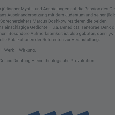
n jüdischer Mystik und Anspielungen auf die Passion des Ge
ans Auseinandersetzung mit dem Judentum und seiner jüdi
es Sprecherziehers Marcus Boshkow rezitieren die beiden
 einschlägige Gedichte – u.a. Benedicta, Tenebrae, Denk dir
men. Besondere Aufmerksamkeit ist also geboten, denn: „wir
tuelle Publikationen der Referenten zur Veranstaltung:
 – Werk – Wirkung.
 Celans Dichtung – eine theologische Provokation.