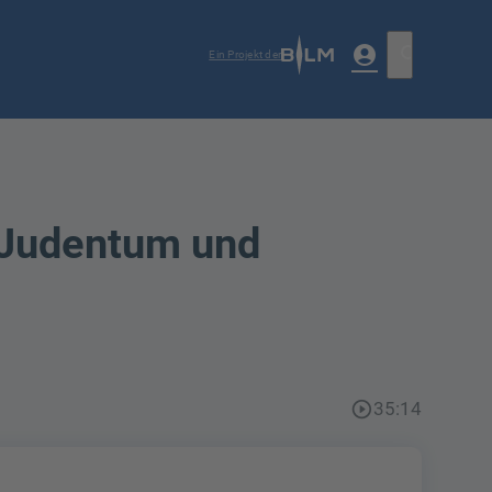
account_circle
search
Ein Projekt der
 Judentum und
play_circle_outline
35:14