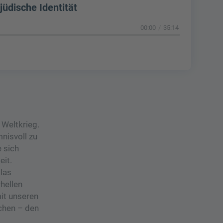
üdische Identität
00:00
35:14
 Weltkrieg.
nisvoll zu
 sich
eit.
olas
hellen
it unseren
chen – den