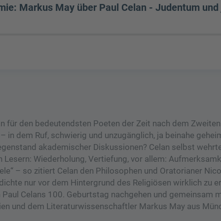
ie: Markus May über Paul Celan - Judentum und j
lan für den bedeutendsten Poeten der Zeit nach dem Zweiten
– in dem Ruf, schwierig und unzugänglich, ja beinahe geheim
 Gegenstand akademischer Diskussionen? Celan selbst wehrte
 Lesern: Wiederholung, Vertiefung, vor allem: Aufmerksamk
le“ – so zitiert Celan den Philosophen und Oratorianer Nic
ichte nur vor dem Hintergrund des Religiösen wirklich zu er
von Paul Celans 100. Geburtstag nachgehen und gemeinsam m
ien und dem Literaturwissenschaftler Markus May aus Mün