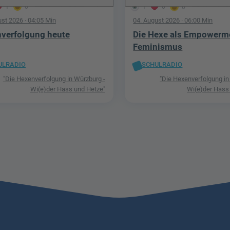
1
0
1
0
0
ust 2026
· 04:05 Min
04. August 2026
· 06:00 Min
verfolgung heute
Die Hexe als Empowerm
Feminismus
ULRADIO
SCHULRADIO
"Die Hexenverfolgung in Würzburg -
"Die Hexenverfolgung in
Wi(e)der Hass und Hetze"
Wi(e)der Hass