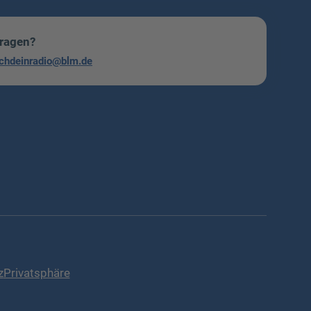
Fragen?
chdeinradio@blm.de
z
Privatsphäre