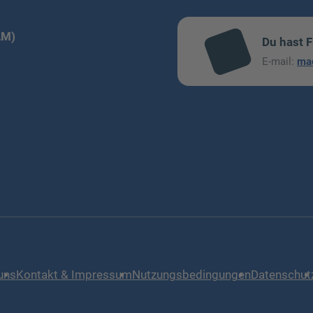
LM)
Du hast 
mai
E-mail:
ma
l
uns
Kontakt & Impressum
Nutzungsbedingungen
Datenschut