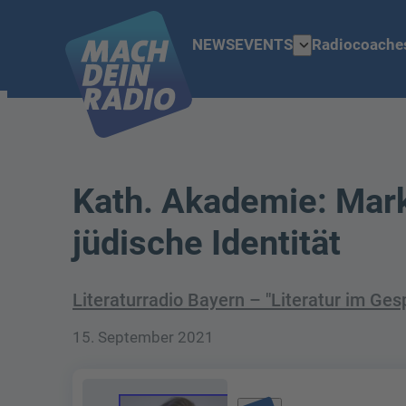
expand_more
NEWS
EVENTS
Radiocoache
Kath. Akademie: Mar
jüdische Identität
Literaturradio Bayern – "Literatur im Ge
15. September 2021