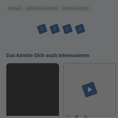
Bormuth
Katholische Akademie
Matthias Bormuth
Das könnte Dich auch interessieren
play_arrow
5
1
0