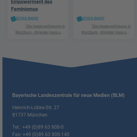
Empowerment des
Feminismus
SCHULRADIO
SCHULRADIO
"Die Hexenverfolgung in
"Die Hexenverfolgung in
Würzburg - Wi(e)der Hass und
Würzburg - Wi(e)der Hass und
Hetze"
Hetze"
Bayerische Landeszentrale für neue Medien (BLM)
Heinrich-Lübke-Str. 27
81737 München
Tel.:
+49 (0)89 63 808-0
Fax: +49 (0)89 63 808-140