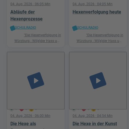
04. Aug. 2026
· 06:05 Min
04. Aug. 2026
· 04:05 Min
Abläufe der
Hexenverfolgung heute
Hexenprozesse
SCHULRADIO
SCHULRADIO
"Die Hexenverfolgung in
"Die Hexenverfolgung in
Würzburg - Wi(e)der Hass und
Würzburg - Wi(e)der Hass und
Hetze"
Hetze"
play_arrow
play_arrow
1
0
0
1
0
0
04. Aug. 2026
· 06:00 Min
04. Aug. 2026
· 04:54 Min
Die Hexe als
Die Hexe in der Kunst