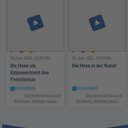
play_arrow
play_arrow
1
0
0
1
0
0
04. Aug. 2026
· 06:00 Min
04. Aug. 2026
· 04:54 Min
Die Hexe als
Die Hexe in der Kunst
Empowerment des
Feminismus
SCHULRADIO
SCHULRADIO
"Die Hexenverfolgung in
"Die Hexenverfolgung in
Würzburg - Wi(e)der Hass und
Würzburg - Wi(e)der Hass und
Hetze"
Hetze"