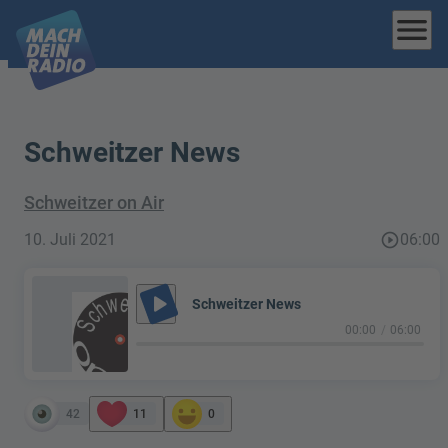
menu
Schweitzer News
Schweitzer on Air
10. Juli 2021
play_circle_outline
06:00
play_arrow
Schweitzer News
00:00
06:00
42
11
0