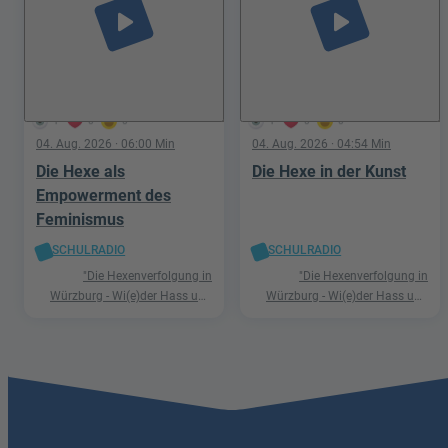
play_arrow
play_arrow
1
0
0
1
0
0
04. Aug. 2026
· 06:00 Min
04. Aug. 2026
· 04:54 Min
Die Hexe als
Die Hexe in der Kunst
Empowerment des
Feminismus
SCHULRADIO
SCHULRADIO
"Die Hexenverfolgung in
"Die Hexenverfolgung in
Würzburg - Wi(e)der Hass und
Würzburg - Wi(e)der Hass und
Hetze"
Hetze"