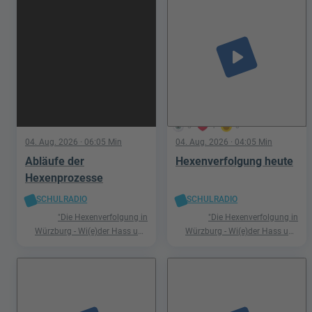
play_arrow
5
1
0
04. Aug. 2026
· 06:05 Min
04. Aug. 2026
· 04:05 Min
Abläufe der
Hexenverfolgung heute
Hexenprozesse
SCHULRADIO
SCHULRADIO
"Die Hexenverfolgung in
"Die Hexenverfolgung in
Würzburg - Wi(e)der Hass und
Würzburg - Wi(e)der Hass und
Hetze"
Hetze"